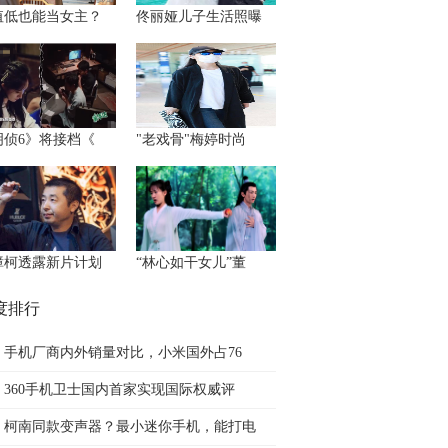
值低也能当女主？
佟丽娅儿子生活照曝
明侦6》将接档《
"老戏骨"梅婷时尚
樟柯透露新片计划
“林心如干女儿”董
度排行
手机厂商内外销量对比，小米国外占76
360手机卫士国内首家实现国际权威评
柯南同款变声器？最小迷你手机，能打电