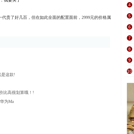
4
5
一代贵了好几百，但在如此全面的配置面前，2999元的价格属
6
7
8
9
10
是这款!
价比高很划算哦！!
，华为Ma