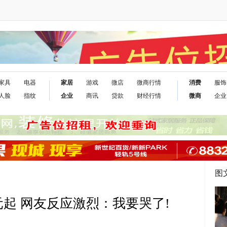
家具
电器
家居
游戏
微店
微商行情
消费
服饰
人脸
指纹
企业
商讯
贷款
财经行情
微商
企业
图
9元起 网友反应激烈：我要哭了!