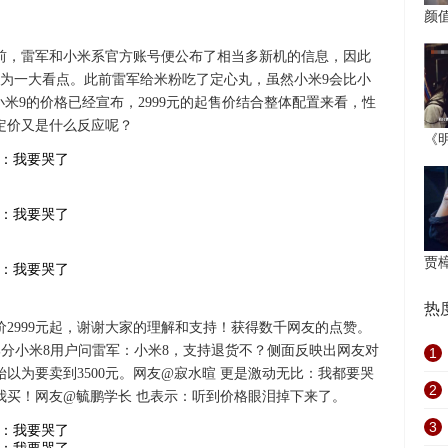
颜
前，雷军和小米系官方账号便公布了相当多新机的信息，因此
为一大看点。此前雷军给米粉吃了定心丸，虽然小米9会比小
小米9的价格已经宣布，2999元的起售价结合整体配置来看，性
定价又是什么反应呢？
《
贾
热
价2999元起，谢谢大家的理解和支持！获得数千网友的点赞。
部分小米8用户问雷军：小米8，支持退货不？侧面反映出网友对
1
以为要卖到3500元。网友@寂水暄 更是激动无比：我都要哭
2
元我买！网友@毓鹏学长 也表示：听到价格眼泪掉下来了。
3