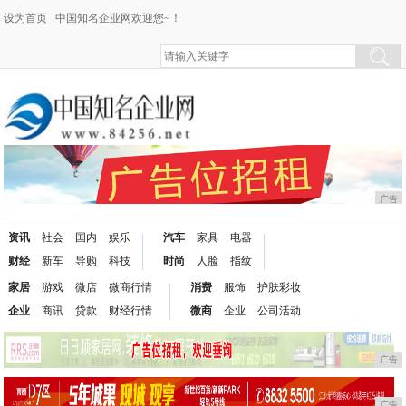
设为首页
中国知名企业网欢迎您~！
广告
资讯
社会
国内
娱乐
汽车
家具
电器
财经
新车
导购
科技
时尚
人脸
指纹
家居
游戏
微店
微商行情
消费
服饰
护肤彩妆
企业
商讯
贷款
财经行情
微商
企业
公司活动
广告
广告