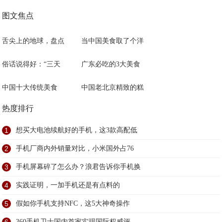
图文焦点
舌尖上的地球，盘点
当中国美食取了个洋
俗话说得好：“三天
广东必吃的3大美食
中国十大传统美食
中国老北京精致的糕
热度排行
1
想买大电池续航好的手机，这3款高配低
2
手机厂商内外销量对比，小米国外占76
3
手机屏幕碎了怎么办？浪君告诉你手机换
4
实践证明，一加手机还是有点料的
5
假如你手机支持NFC，这5大神奇操作
360手机卫士国内首家实现国际权威评