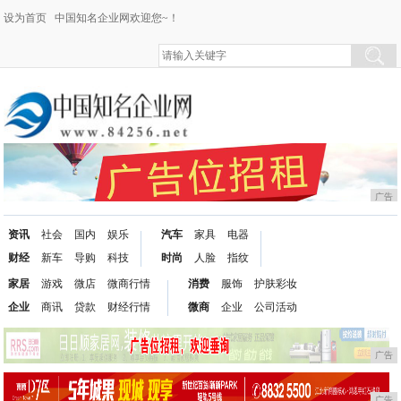
设为首页
中国知名企业网欢迎您~！
广告
资讯
社会
国内
娱乐
汽车
家具
电器
财经
新车
导购
科技
时尚
人脸
指纹
家居
游戏
微店
微商行情
消费
服饰
护肤彩妆
企业
商讯
贷款
财经行情
微商
企业
公司活动
广告
广告