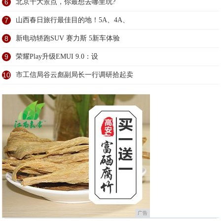
6
北京十大景点，你最想去哪里玩?
7
山西春日旅行最佳目的地！5A、4A、
8
新电动轿跑SUV 赛力斯 5新车体验
9
荣耀Play升级EMUI 9.0：设
10
市工信局谷云彪副局长一行调研拾起卖
广告