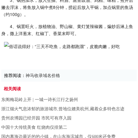
3、锅热加水，放入生抽、料酒、蒸鱼豉油、鸡精、味精，煮开后
撇去浮沫，将鱼放入锅中煮8分钟，捞起后放入平锅，加点锅里的鱼汤
（约100g）。
4、锅置旺火，放植物油、野山椒、黄灯笼辣椒酱，煸炒后淋上鱼
身，撒上洋葱末、红椒丁、香菜末即可。
推荐阅读：
神马收录域名价格
相关阅读
东阁梅花岭上开 | 一城一诗长江行之扬州
浙江烟火气息浓郁的旅游城市,曾地位媲美杭州,藏着众多特色古迹
贵州农博园已经开园 市民可有序入园
中国十大传统美食 红烧肉仅排第二
国内离海边最近的的小镇，在山东海滨城市，仅600米还免费