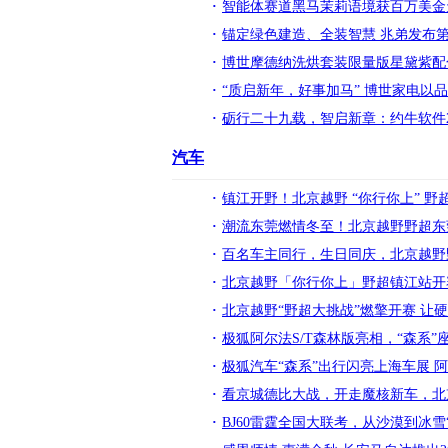
智能体赛道黑马茉莉语境获百万美金
锚定绿色建造、全装智慧 兆弟发布
博世摩德纳洗烘套装限量版星黛紫配
“质启新年，好事加马” 博世家电以
砺行二十九载，智启新章：约牛软件2
汽车
镇江开野！北京越野 “你行你上” 野
潮流东莞燃情冬至！北京越野野超东莞
百名车主同行，生日同庆，北京越野
北京越野「你行你上」野超镇江站开
北京越野“野超大挑战”燃擎开赛 让
极狐阿尔法S/T森林版亮相，“森系
极狐汽车“森系”出行闪亮上海车展 阿
看京城德比大战，开走魔核新车，北
BJ60雷霆全国大联考，从沙漠到冰雪