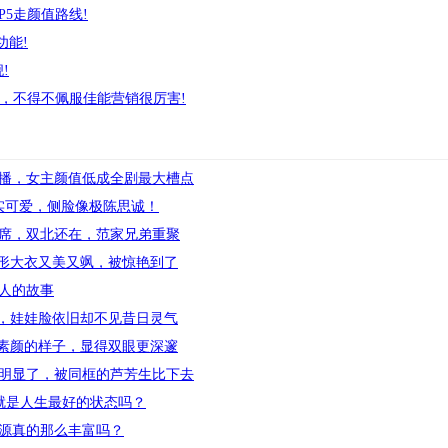
P5走颜值路线!
功能!
!
关，不得不佩服佳能营销很厉害!
播，女主颜值低成全剧最大槽点
实可爱，侧脸像极陈思诚！
缺席，双北还在，范家兄弟重聚
廓形大衣又美又飒，被惊艳到了
人的故事
》，娃娃脸依旧却不见昔日灵气
，素颜的样子，显得双眼更深邃
明显了，被同框的芦芳生比下去
就是人生最好的状态吗？
源真的那么丰富吗？