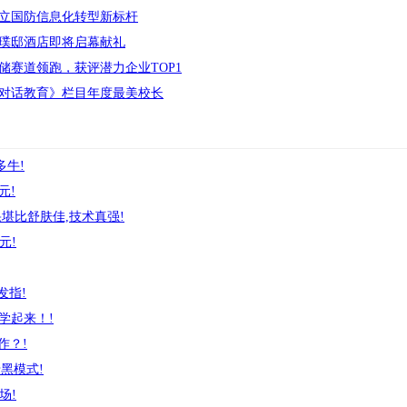
立国防信息化转型新标杆
璞邸酒店即将启幕献礼
储赛道领跑，获评潜力企业TOP1
对话教育》栏目年度最美校长
多牛!
元!
堪比舒肤佳,技术真强!
元!
发指!
学起来！!
作？!
暗黑模式!
场!