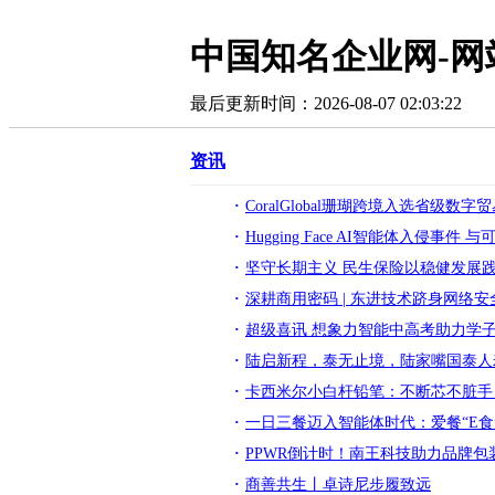
中国知名企业网-网
最后更新时间：2026-08-07 02:03:22
资讯
CoralGlobal珊瑚跨境入选省级
Hugging Face AI智能体入侵事件 
坚守长期主义 民生保险以稳健发展
深耕商用密码 | 东进技术跻身网络
超级喜讯 想象力智能中高考助力学
陆启新程，泰无止境，陆家嘴国泰人
卡西米尔小白杆铅笔：不断芯不脏手
一日三餐迈入智能体时代：爱餐“E食
PPWR倒计时！南王科技助力品牌
商善共生丨卓诗尼步履致远