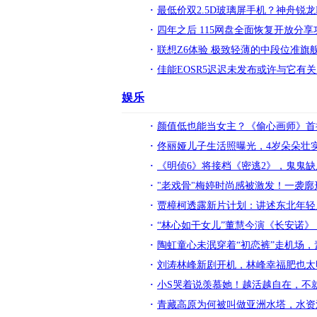
最低价双2.5D玻璃屏手机？神舟锐龙
四年之后 115网盘全面恢复开放分享
联想Z6体验 极致轻薄的中段位准旗舰
佳能EOSR5迟迟未发布或许与它有
娱乐
颜值低也能当女主？《偷心画师》首
佟丽娅儿子生活照曝光，4岁朵朵壮
《明侦6》将接档《密逃2》，鬼鬼
"老戏骨"梅婷时尚感被激发！一袭
贾樟柯透露新片计划：讲述东北年轻
“林心如干女儿”董慧今演《长安诺
陶虹童心未泯穿着“初恋裤”走机场
刘涛林峰新剧开机，林峰幸福肥也太
小S哭着说羡慕她！越活越自在，不
青藏高原为何被叫做亚洲水塔，水资