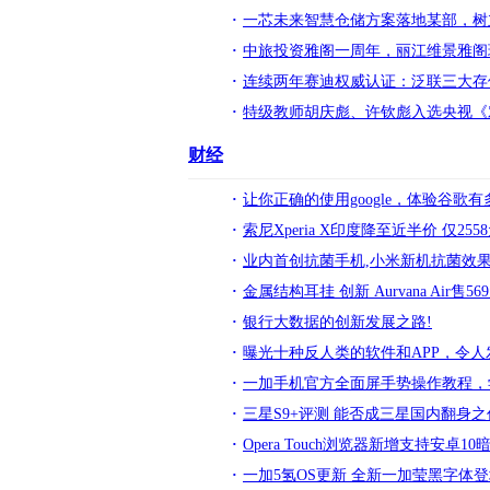
一芯未来智慧仓储方案落地某部，树
中旅投资雅阁一周年，丽江维景雅阁
连续两年赛迪权威认证：泛联三大存
特级教师胡庆彪、许钦彪入选央视《
财经
让你正确的使用google，体验谷歌有
索尼Xperia X印度降至近半价 仅2558
业内首创抗菌手机,小米新机抗菌效果
金属结构耳挂 创新 Aurvana Air售569
银行大数据的创新发展之路!
曝光十种反人类的软件和APP，令人
一加手机官方全面屏手势操作教程，
三星S9+评测 能否成三星国内翻身之
Opera Touch浏览器新增支持安卓10
一加5氢OS更新 全新一加莹黑字体登