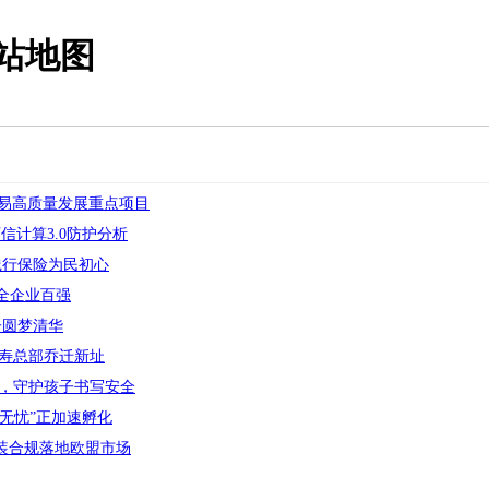
站地图
数字贸易高质量发展重点项目
与可信计算3.0防护分析
践行保险为民初心
安全企业百强
子圆梦清华
寿总部乔迁新址
，守护孩子书写安全
无忧”正加速孵化
包装合规落地欧盟市场