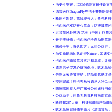
历史性突破，ICCM鲍剑文最佳论文
德晋医疗DragonFly™携手齐鲁
断网不断智，离线即强大：鱼亮科技
卡西米尔双防夹心笔盒：防摔减震还
五音荷风赴苏约 花王（中国）疗愈沙
开学季好物：卡西米尔全自动削笔器
味传千里，善达四方：元祖公益行，
尚柔新能源团队两登Nature，加
卡西米尔磁吸笔袋抗污易拿取，让孩
路遇男子突发心脏病倒地，啄木鸟师
告别无效关节养护，结晶型氨糖才是
交割完成！拓卡奔马收购意大利Comelz
陆家嘴国泰人寿广东分公司践行消保
公益助学，想象力教育科技向南京雨
斩获超2亿大单！科捷智能深耕新能
啄木鸟家庭维修主题片《清凉背后，