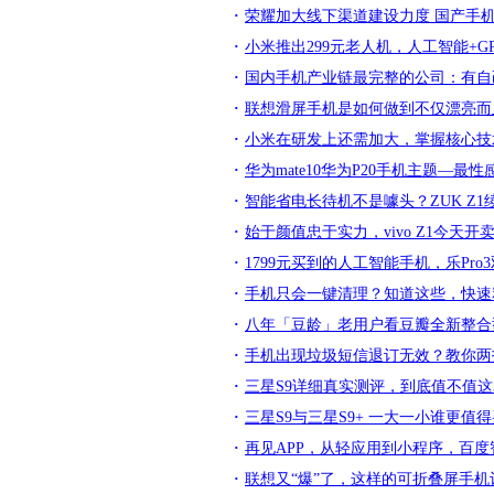
荣耀加大线下渠道建设力度 国产手
小米推出299元老人机，人工智能+G
国内手机产业链最完整的公司：有自
联想滑屏手机是如何做到不仅漂亮而
小米在研发上还需加大，掌握核心技
华为mate10华为P20手机主题—最性
智能省电长待机不是噱头？ZUK Z1
始于颜值忠于实力，vivo Z1今天开卖
1799元买到的人工智能手机，乐Pro
手机只会一键清理？知道这些，快速
八年「豆龄」老用户看豆瓣全新整合型 
手机出现垃圾短信退订无效？教你两
三星S9详细真实测评，到底值不值这3
三星S9与三星S9+ 一大一小谁更值得
再见APP，从轻应用到小程序，百度
联想又“爆”了，这样的可折叠屏手机