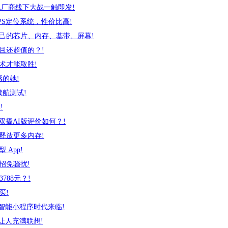
机厂商线下大战一触即发!
PS定位系统，性价比高!
己的芯片、内存、基带、屏幕!
且还超值的？!
术才能取胜!
感的她!
续航测试!
!
3双摄AI版评价如何？!
释放更多内存!
App!
招免骚扰!
788元？!
买!
智能小程序时代来临!
让人充满联想!