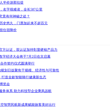
人半价游那拉提
，名字很难读，全长587公里
谷究竟有何神秘之处？
历史悠久，门票加起来不超百元
宾馆住宿降价
ooms官方认证，双认证加持彰显硬核产品力
球数字经济大会将于7月2日在京启幕
新学院合作签约仪式圆满举行
架构规划日益聚焦于规模、经济性与可靠性
会 打造全龄智能骑行健康新生态
博览会
服务体系 助力科技型企业乘风远航
津航空智慧民航新成果赋能旅客美好出行