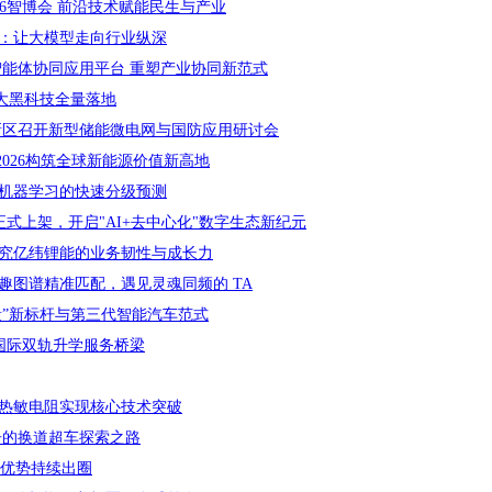
26智博会 前沿技术赋能民生与产业
会：让大模型走向行业纵深
业智能体协同应用平台 重塑产业协同新范式
十大黑科技全量落地
春新区召开新型储能微电网与国防应用研讨会
F2026构筑全球新能源价值新高地
机器学习的快速分级预测
正式上架，开启"AI+去中心化"数字生态新纪元
究亿纬锂能的业务韧性与成长力
趣图谱精准匹配，遇见灵魂同频的 TA
量”新标杆与第三代智能汽车范式
国际双轨升学服务桥梁
C热敏电阻实现核心技术突破
舟的换道超车探索之路
”优势持续出圈