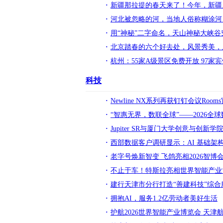
新疆那拉提的春天来了！今年，新疆
河北被忽略的河，当地人俗称糊涂河
用“神秘”二字命名，天山神秘大峡
北京踏春的六个好去处，风景秀美，
杭州：55家A级景区免费开放 97家
科技
Newline NX系列再获钉钉会议R
“智惠无界，数联全球”——2026全
Jupiter SR与厦门大学创意与创
西部数据客户调研显示：AI 基础
老字号焕新智变 飞鸽亮相2026智博
不止于车！特斯拉亮相世界智能产业
建行天津市分行打造“善建科技”综合
拥抱AI，服务1.2亿劳动者美好生活
护航2026世界智能产业博览会 天