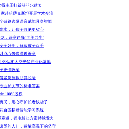
奖得主王虹斩获菲尔兹奖
医院专家赴哈萨克斯坦开展学术交流
全链路边缘语音赋能具身智能
防水，让孩子收纳更省心
龙，诗意诠释“同美共生”
安全好用，解放孩子双手
以点心传递温暖善意
速柔性钙钛矿太空光伏产业化落地
子更懂收纳
傅紧急施救助其脱险
专业护关节的标准答案
 100%股权
惠民，用心守护长者钱袋子
花台区捐赠智能学习系统
源赛道，锂电解决方案持续发力
滚烫的人》，致敬高温下的坚守