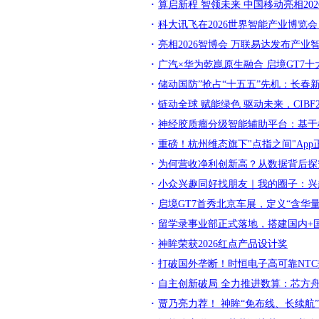
算启新程 智领未来 中国移动亮相20
科大讯飞在2026世界智能产业博览
亮相2026智博会 万联易达发布产
广汽×华为乾崑原生融合 启境GT7
储动国防”抢占“十五五”先机：长
链动全球 赋能绿色 驱动未来，CIB
神经胶质瘤分级智能辅助平台：基于
重磅！杭州维态旗下"点指之间"App
为何营收净利创新高？从数据背后探
小众兴趣同好找朋友｜我的圈子：兴
启境GT7首秀北京车展，定义“含华
留学录事业部正式落地，搭建国内+
神眸荣获2026红点产品设计奖
打破国外垄断！时恒电子高可靠NT
自主创新破局 全力推进数算：芯方
贾乃亮力荐！ 神眸“免布线、长续航