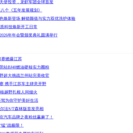
天使投资，龙虾军团全球首发
第八个《五年发展规划》
色焕新登场 解锁颜值与实力双优洗护体验
品质科技焕新开工日常
026年年会暨颁奖典礼圆满举行
超赛燃爆江苏
站BJ40燃油硬核实力圈粉
野超大挑战兰州站完美收官
赛 携手江苏车主肆意开野
硬核越野扎根人间烟火
”座驾为你守护美好生活
尔法S/T森林版首发亮相
京汽车品牌之夜粉丝赢麻了！
“猛”战极限！