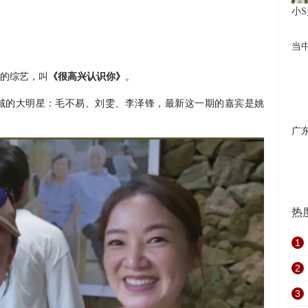
小
当
的综艺，叫
《很高兴认识你》
。
域的大明星：毛不易、刘雯、李泽锋，最新这一期的嘉宾是姚
广
热
1
2
3