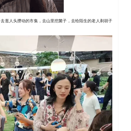
，去逛人头攒动的市集，去山里挖菌子，去给陌生的老人剃胡子