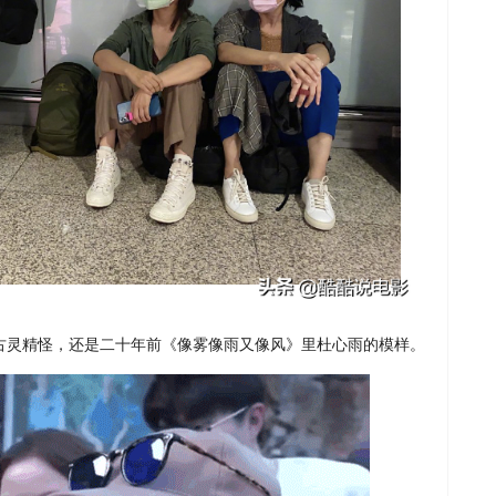
旧古灵精怪，还是二十年前《像雾像雨又像风》里杜心雨的模样。