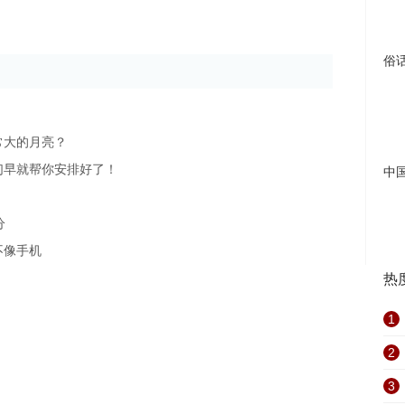
俗
常大的月亮？
们早就帮你安排好了！
中
分
不像手机
热
1
2
3