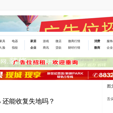
家具
电器
家居
游戏
微店
微商行情
消费
服饰
人脸
指纹
企业
商讯
贷款
财经行情
微商
企业
图
舌
% 还能收复失地吗？