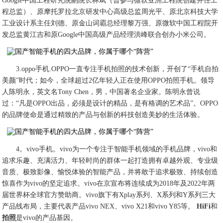
Google中国工程研究院副院长林斌（曾参与微软亚洲工程院创建并任工
程总监）、原摩托罗拉北京研发中心高级总监周光平、原北京科技大学
工业设计系主任刘德、原金山词霸总经理黎万强、原微软中国工程院开
发总监黄江吉和原Google中国高级产品经理洪峰联合创办小米公司。
3.oppo手机.OPPO一直专注手机拍照的技术创新，开创了“手机自拍
美颜”时代；如今，全球超过2亿年轻人正在使用OPPO拍照手机。领导
人陈明永，英文名Tony Chen，男，中国著名企业家。陈明永曾说
过：“凡是OPPO出品，必须是设计的精品，是有格调的艺术品”。OPPO
的品牌使命是通过精致的产品与创新的科技创造美妙的生活体验。
4。vivo手机。vivo为一个专注于智能手机领域的手机品牌，vivo和
追求乐趣、充满活力、年轻时尚的群体一起打造拥有卓越外观、专业级
音质、极致影像、愉悦体验的智能产品，并将敢于追求极致、持续创造
惊喜作为vivo的坚定追求。vivo在京宣布将连续成为2018年及2022年两
届世界杯全球官方赞助商。vivo旗下有Xplay系列、X系列和Y系列三大
产品线布局，主要代表产品vivo NEX、vivo X21和vivo Y85等。
HiFi
和
拍照
是vivo的产品基因。