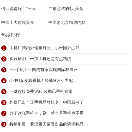
俗话说得好：“三天
广东必吃的3大美食
中国十大传统美食
中国老北京精致的糕
热度排行
1
手机厂商内外销量对比，小米国外占76
2
实践证明，一加手机还是有点料的
3
360手机卫士国内首家实现国际权威评
4
OPPO又发真香机！轻薄5G+活力配
5
一键连接免费WiFi 装腾讯手机管家
6
外媒已出全球手机品牌排名，中国就占了
7
办了这张手机卡，刷一整个月手机也不用
8
持续引爆，看汉臣氏荣誉出品的滴滴鸭品