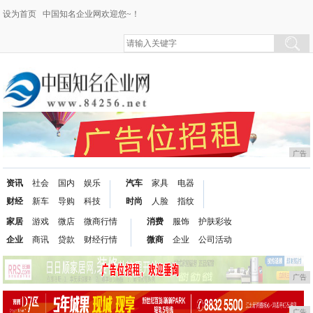
设为首页
中国知名企业网欢迎您~！
广告
资讯
社会
国内
娱乐
汽车
家具
电器
财经
新车
导购
科技
时尚
人脸
指纹
家居
游戏
微店
微商行情
消费
服饰
护肤彩妆
企业
商讯
贷款
财经行情
微商
企业
公司活动
广告
广告