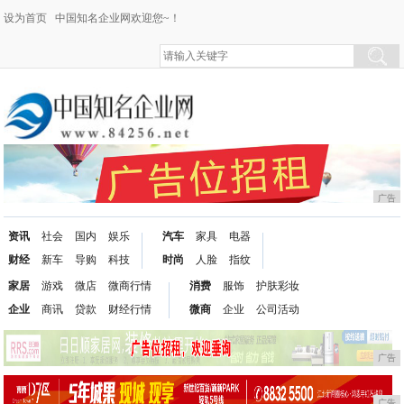
设为首页
中国知名企业网欢迎您~！
广告
资讯
社会
国内
娱乐
汽车
家具
电器
财经
新车
导购
科技
时尚
人脸
指纹
家居
游戏
微店
微商行情
消费
服饰
护肤彩妆
企业
商讯
贷款
财经行情
微商
企业
公司活动
广告
广告