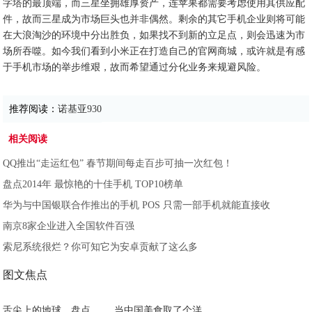
字塔的最顶端，而三星坐拥雄厚资产，连苹果都需要考虑使用其供应配
件，故而三星成为市场巨头也并非偶然。剩余的其它手机企业则将可能
在大浪淘沙的环境中分出胜负，如果找不到新的立足点，则会迅速为市
场所吞噬。如今我们看到小米正在打造自己的官网商城，或许就是有感
于手机市场的举步维艰，故而希望通过分化业务来规避风险。
推荐阅读：
诺基亚930
相关阅读
QQ推出“走运红包” 春节期间每走百步可抽一次红包！
盘点2014年 最惊艳的十佳手机 TOP10榜单
华为与中国银联合作推出的手机 POS 只需一部手机就能直接收
南京8家企业进入全国软件百强
索尼系统很烂？你可知它为安卓贡献了这么多
图文焦点
舌尖上的地球，盘点
当中国美食取了个洋