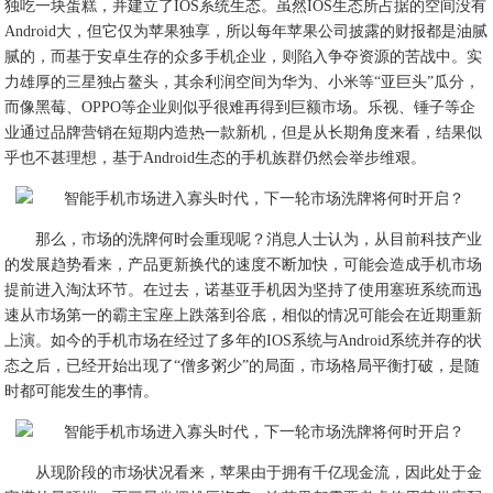
独吃一块蛋糕，并建立了IOS系统生态。虽然IOS生态所占据的空间没有
Android大，但它仅为苹果独享，所以每年苹果公司披露的财报都是油腻
腻的，而基于安卓生存的众多手机企业，则陷入争夺资源的苦战中。实
力雄厚的三星独占鳌头，其余利润空间为华为、小米等“亚巨头”瓜分，
而像黑莓、OPPO等企业则似乎很难再得到巨额市场。乐视、锤子等企
业通过品牌营销在短期内造热一款新机，但是从长期角度来看，结果似
乎也不甚理想，基于Android生态的手机族群仍然会举步维艰。
那么，市场的洗牌何时会重现呢？消息人士认为，从目前科技产业
的发展趋势看来，产品更新换代的速度不断加快，可能会造成手机市场
提前进入淘汰环节。在过去，诺基亚手机因为坚持了使用塞班系统而迅
速从市场第一的霸主宝座上跌落到谷底，相似的情况可能会在近期重新
上演。如今的手机市场在经过了多年的IOS系统与Android系统并存的状
态之后，已经开始出现了“僧多粥少”的局面，市场格局平衡打破，是随
时都可能发生的事情。
从现阶段的市场状况看来，苹果由于拥有千亿现金流，因此处于金