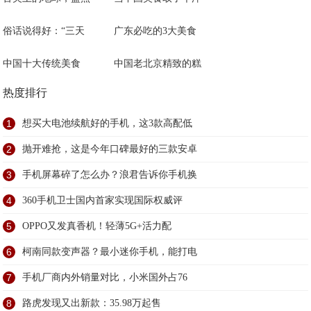
俗话说得好：“三天
广东必吃的3大美食
中国十大传统美食
中国老北京精致的糕
热度排行
1
想买大电池续航好的手机，这3款高配低
2
抛开难抢，这是今年口碑最好的三款安卓
3
手机屏幕碎了怎么办？浪君告诉你手机换
4
360手机卫士国内首家实现国际权威评
5
OPPO又发真香机！轻薄5G+活力配
6
柯南同款变声器？最小迷你手机，能打电
7
手机厂商内外销量对比，小米国外占76
8
路虎发现又出新款：35.98万起售