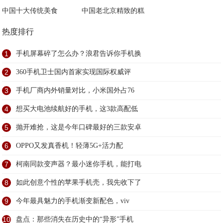
中国十大传统美食
中国老北京精致的糕
热度排行
1
手机屏幕碎了怎么办？浪君告诉你手机换
2
360手机卫士国内首家实现国际权威评
3
手机厂商内外销量对比，小米国外占76
4
想买大电池续航好的手机，这3款高配低
5
抛开难抢，这是今年口碑最好的三款安卓
6
OPPO又发真香机！轻薄5G+活力配
7
柯南同款变声器？最小迷你手机，能打电
8
如此创意个性的苹果手机壳，我先收下了
9
今年最具魅力的手机渐变新配色，viv
10
盘点：那些消失在历史中的“异形”手机