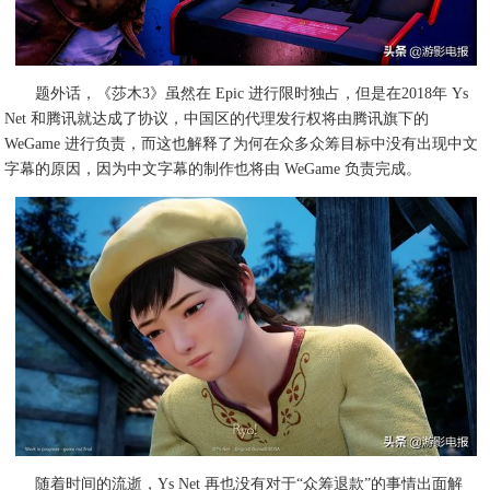
题外话，《莎木3》虽然在 Epic 进行限时独占，但是在2018年 Ys
Net 和腾讯就达成了协议，中国区的代理发行权将由腾讯旗下的
WeGame 进行负责，而这也解释了为何在众多众筹目标中没有出现中文
字幕的原因，因为中文字幕的制作也将由 WeGame 负责完成。
随着时间的流逝，Ys Net 再也没有对于“众筹退款”的事情出面解