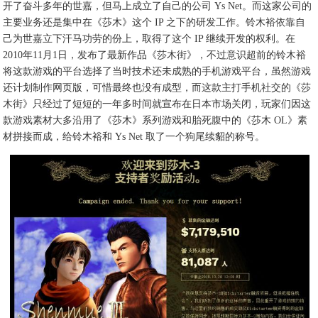
开了奋斗多年的世嘉，但马上成立了自己的公司 Ys Net。而这家公司的
主要业务还是集中在《莎木》这个 IP 之下的研发工作。铃木裕依靠自
己为世嘉立下汗马功劳的份上，取得了这个 IP 继续开发的权利。在
2010年11月1日，发布了最新作品《莎木街》，不过意识超前的铃木裕
将这款游戏的平台选择了当时技术还未成熟的手机游戏平台，虽然游戏
还计划制作网页版，可惜最终也没有成型，而这款主打手机社交的《莎
木街》只经过了短短的一年多时间就宣布在日本市场关闭，玩家们因这
款游戏素材大多沿用了《莎木》系列游戏和胎死腹中的《莎木 OL》素
材拼接而成，给铃木裕和 Ys Net 取了一个狗尾续貂的称号。