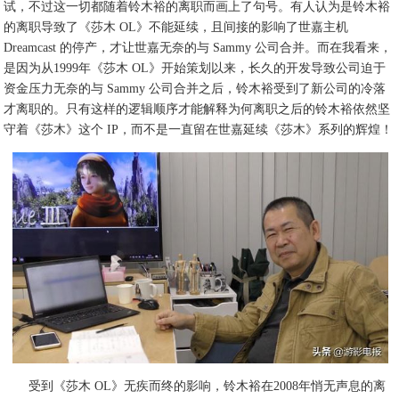
试，不过这一切都随着铃木裕的离职而画上了句号。有人认为是铃木裕
的离职导致了《莎木 OL》不能延续，且间接的影响了世嘉主机
Dreamcast 的停产，才让世嘉无奈的与 Sammy 公司合并。而在我看来，
是因为从1999年《莎木 OL》开始策划以来，长久的开发导致公司迫于
资金压力无奈的与 Sammy 公司合并之后，铃木裕受到了新公司的冷落
才离职的。只有这样的逻辑顺序才能解释为何离职之后的铃木裕依然坚
守着《莎木》这个 IP，而不是一直留在世嘉延续《莎木》系列的辉煌！
受到《莎木 OL》无疾而终的影响，铃木裕在2008年悄无声息的离