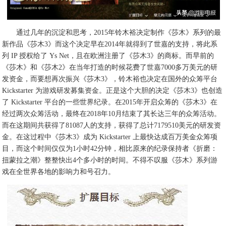
通过几年的沉淀和思考，2015年铃木裕决定制作《莎木》系列的最
新作品《莎木3》而这个决定早在2014年就得到了世嘉的支持，将此系
列 IP 授权给了 Ys Net，且在欧洲注册了《莎木3》的商标。而早前的
《莎木》和《莎木2》在当年打造的时候花费了世嘉7000多万美元的研
发资金，而要想再次振兴《莎木3》，铃木裕也决定在国外的众筹平台
Kickstarter 为游戏研发募集资金。正是这个大胆的决定《莎木3》也创造
了 Kickstarter 平台的一些世界纪录。在2015年开启众筹的《莎木3》在
经过两次众筹活动，最终在2018年10月结束了其长达三年的众筹活动。
而在这期间共获得了81087人的支持，获得了总计7179510美元的研发资
金。在这过程中《莎木3》成为 Kickstarter 上最快达成百万美金众筹项
目，而这个时间仅仅为1小时42分钟，相比原来的纪录保持者《折磨：
扭蒙拉之潮》整整快出4个多小时的时间。不得不叹服《莎木》系列游
戏在全世界各地的影响力和号召力。