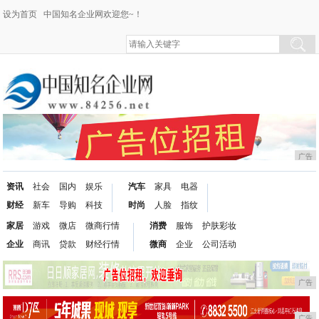
设为首页
中国知名企业网欢迎您~！
广告
资讯
社会
国内
娱乐
汽车
家具
电器
财经
新车
导购
科技
时尚
人脸
指纹
家居
游戏
微店
微商行情
消费
服饰
护肤彩妆
企业
商讯
贷款
财经行情
微商
企业
公司活动
广告
广告