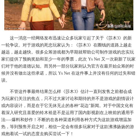
这一消息一经网络发布迅速让众多玩家引起了关于《莎木3》的新
一轮争议。对于游戏的死忠玩家认为：《莎木3》在圈钱的道路上越走
越远，越走越快。很多众筹游戏都为早期就帮助公司制作游戏的忠实玩
家们提供了预购奖励和至少一年的季票，此次 Ys Net 又一次刷新了玩家
们对于他的道德认知。而另外一部分玩家则认为官方在最开始众筹的时
候并没有做出这些承诺，所以 Ys Net 在这件事上并没有任何的过失和错
误。
不管这件事最终结果怎么样《莎木3》估计一直到发售之前都会成
为玩家们关注的焦点，只不过大家讨论和期待的并不是游戏的剧情设计
或内容设计，而是在于它无休无止的各种“花边”新闻。对于中国文化有
着深入研究且喜爱的铃木裕是不是运用了国内影视剧在上映前的通用手
法----爆料和炒作！不断的在各种渠道利用各种方式为这款游戏增温加
热，等到预售开启之时，相信一定会有很多玩家对于这款沸沸扬扬的游
戏抱着试一试的态度去购买尝试一下！