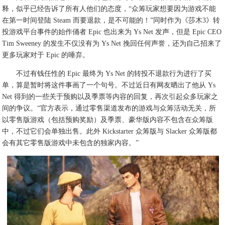
释，似乎已经告诉了所有人他们的态度，“众筹玩家想要因为游戏不能
在第一时间登陆 Steam 而要退款，是不可能的！”同时作为《莎木3》转
投游戏平台事件的始作俑者 Epic 也出来为 Ys Net 发声，但是 Epic CEO
Tim Sweeney 的发生不仅没有为 Ys Net 挽回任何声誉，还为自己招来了
更多玩家对于 Epic 的唾弃。
不过有钱任性的 Epic 最终为 Ys Net 的转投不退款行为进行了买
单，算是暂时将这件事画了一个句号。不过近日有网友晒出了他从 Ys
Net 得到的一些关于预购以及季票等内容的回复，再次引起众多玩家之
间的争议。“官方表示，通过零售渠道发布的游戏与众筹活动无关，所
以零售版游戏（包括预购奖励）及季票、豪华版内容不包含在众筹版
中，不过它们会单独出售。此外 Kickstarter 众筹版与 Slacker 众筹版都
会有其它零售版游戏中未包含的独家内容。”