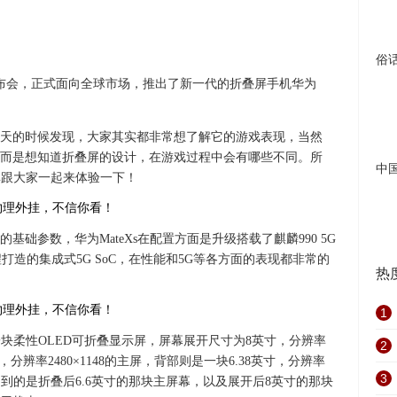
俗
发布会，正式面向全球市场，推出了新一代的折叠屏手机华为
天的时候发现，大家其实都非常想了解它的游戏表现，当然
而是想知道折叠屏的设计，在游戏过程中会有哪些不同。所
中
简单跟大家一起来体验一下！
础参数，华为MateXs在配置方面是升级搭载了麒麟990 5G
程打造的集成式5G SoC，在性能和5G等各方面的表现都非常的
热
1
是一块柔性OLED可折叠显示屏，屏幕展开尺寸为8英寸，分辨率
2
寸，分辨率2480×1148的主屏，背部则是一块6.38英寸，分辨率
3
使用到的是折叠后6.6英寸的那块主屏幕，以及展开后8英寸的那块