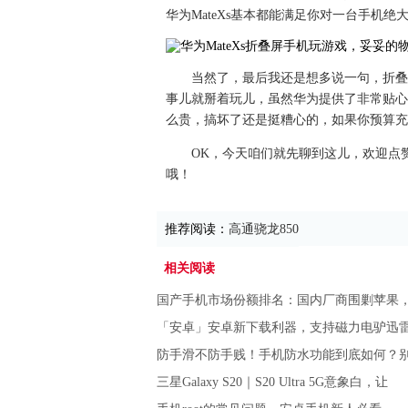
华为MateXs基本都能满足你对一台手机绝
当然了，最后我还是想多说一句，折叠
事儿就掰着玩儿，虽然华为提供了非常贴心
么贵，搞坏了还是挺糟心的，如果你预算充
OK，今天咱们就先聊到这儿，欢迎点
哦！
推荐阅读：
高通骁龙850
相关阅读
国产手机市场份额排名：国内厂商围剿苹果
「安卓」安卓新下载利器，支持磁力电驴迅
防手滑不防手贱！手机防水功能到底如何？
三星Galaxy S20｜S20 Ultra 5G意象白，让