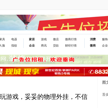
家具
电器
家居
游戏
微店
微商行情
消费
服饰
人脸
指纹
企业
商讯
贷款
财经行情
微商
企业
图
舌
手机玩游戏，妥妥的物理外挂，不信